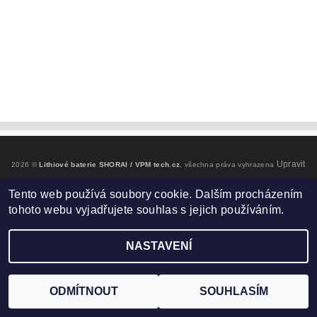
Upravit
2026 ©
Lithiové baterie SHORAI / VPM tech.cz
, všechna práva vyhrazena
nastavení cookies
Tento web používá soubory cookie. Dalším procházením
tohoto webu vyjadřujete souhlas s jejich používáním.
Vytvořil Shoptet
NASTAVENÍ
ODMÍTNOUT
SOUHLASÍM