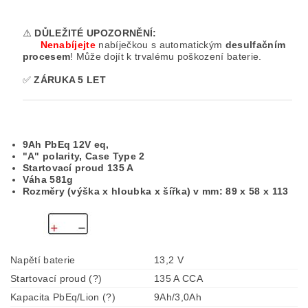
⚠️
DŮLEŽITÉ UPOZORNĚNÍ:
Nenabíjejte
nabíječkou s automatickým
desulfačním
procesem
! Může dojít k trvalému poškození baterie.
✅
ZÁRUKA 5 LET
9Ah PbEq 12V eq,
"A" polarity, Case Type 2
Startovací proud 135 A
Váha 581g
Rozměry (výška x hloubka x šířka) v mm: 89 x 58 x 113
Napětí baterie
13,2 V
Startovací proud (?)
135 A CCA
Kapacita PbEq/Lion (?)
9Ah/3,0Ah