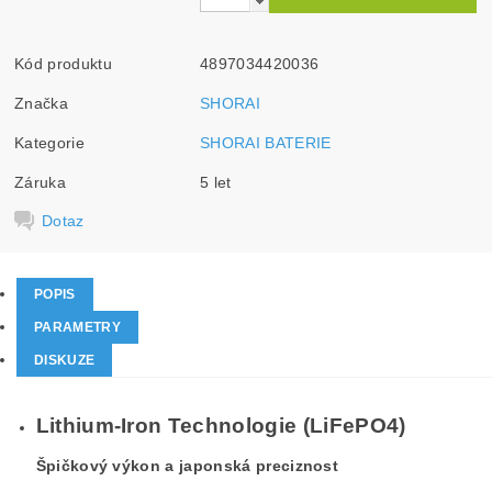
Kód produktu
4897034420036
Značka
SHORAI
Kategorie
SHORAI BATERIE
Záruka
5 let
Dotaz
POPIS
PARAMETRY
DISKUZE
Lithium-Iron Technologie (LiFePO4)
Š
pičkový výkon a japonská preciznost