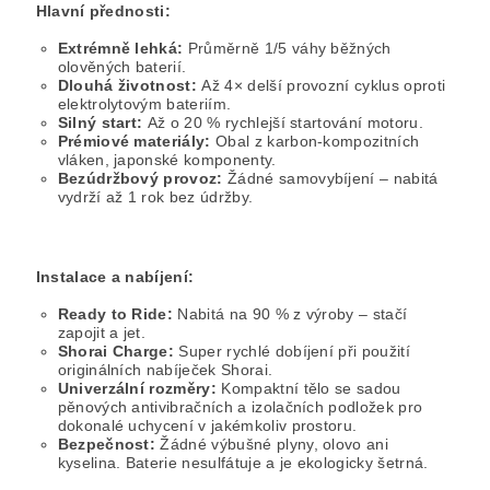
Hlavní přednosti:
Extrémně lehká:
Průměrně 1/5 váhy běžných
olověných baterií.
Dlouhá životnost:
Až 4× delší provozní cyklus oproti
elektrolytovým bateriím.
Silný start:
Až o 20 % rychlejší startování motoru.
Prémiové materiály:
Obal z karbon-kompozitních
vláken, japonské komponenty.
Bezúdržbový provoz:
Žádné samovybíjení – nabitá
vydrží až 1 rok bez údržby.
Instalace a nabíjení:
Ready to Ride:
Nabitá na 90 % z výroby – stačí
zapojit a jet.
Shorai Charge:
Super rychlé dobíjení při použití
originálních nabíječek Shorai.
Univerzální rozměry:
Kompaktní tělo se sadou
pěnových antivibračních a izolačních podložek pro
dokonalé uchycení v jakémkoliv prostoru.
Bezpečnost:
Žádné výbušné plyny, olovo ani
kyselina. Baterie nesulfátuje a je ekologicky šetrná.