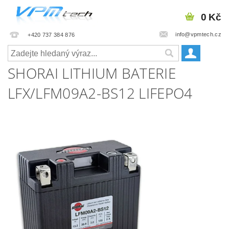
0 Kč
info@vpmtech.cz
+420 737 384 876
SHORAI LITHIUM BATERIE
LFX/LFM09A2-BS12 LIFEPO4