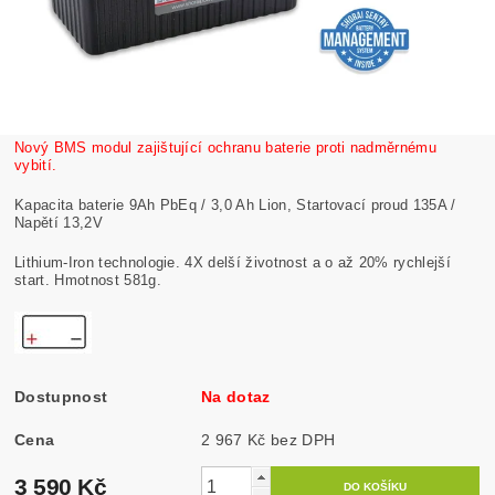
Nový BMS modul zajištující ochranu baterie proti nadměrnému
vybití.
Kapacita baterie 9Ah PbEq / 3,0 Ah Lion, Startovací proud 135A /
Napětí 13,2V
Lithium-Iron technologie. 4X delší životnost a o až 20% rychlejší
start. Hmotnost 581g.
Dostupnost
Na dotaz
Cena
2 967 Kč bez DPH
3 590 Kč