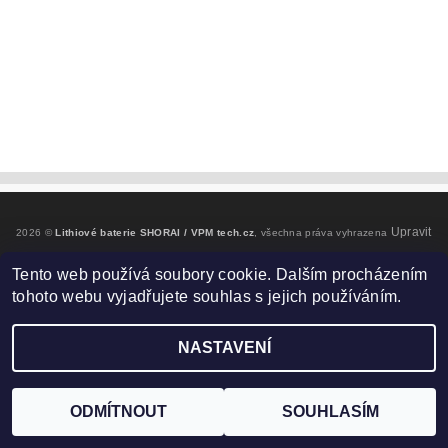
Upravit
2026 ©
Lithiové baterie SHORAI / VPM tech.cz
, všechna práva vyhrazena
nastavení cookies
Tento web používá soubory cookie. Dalším procházením
tohoto webu vyjadřujete souhlas s jejich používáním.
Vytvořil Shoptet
NASTAVENÍ
ODMÍTNOUT
SOUHLASÍM