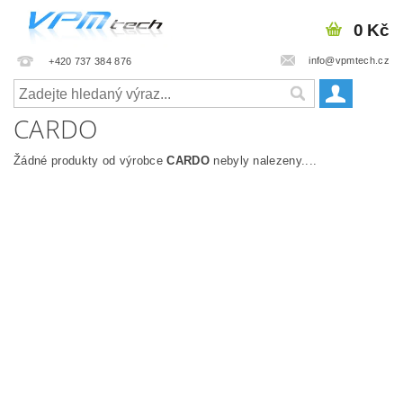
0 Kč
info@vpmtech.cz
+420 737 384 876
CARDO
Žádné produkty od výrobce
CARDO
nebyly nalezeny....