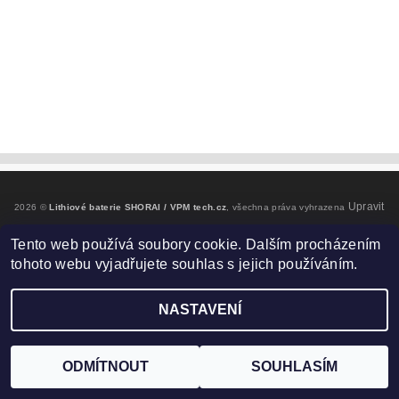
Upravit
2026 ©
Lithiové baterie SHORAI / VPM tech.cz
, všechna práva vyhrazena
nastavení cookies
Tento web používá soubory cookie. Dalším procházením
tohoto webu vyjadřujete souhlas s jejich používáním.
Vytvořil Shoptet
NASTAVENÍ
ODMÍTNOUT
SOUHLASÍM