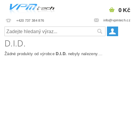
0 Kč
info@vpmtech.cz
+420 737 384 876
D.I.D.
Žádné produkty od výrobce
D.I.D.
nebyly nalezeny....