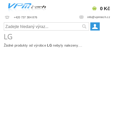
0 Kč
info@vpmtech.cz
+420 737 384 876
LG
Žádné produkty od výrobce
LG
nebyly nalezeny....