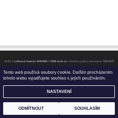
Upravit
2026 ©
Lithiové baterie SHORAI / VPM tech.cz
, všechna práva vyhrazena
nastavení cookies
Tento web používá soubory cookie. Dalším procházením
tohoto webu vyjadřujete souhlas s jejich používáním.
Vytvořil Shoptet
NASTAVENÍ
ODMÍTNOUT
SOUHLASÍM