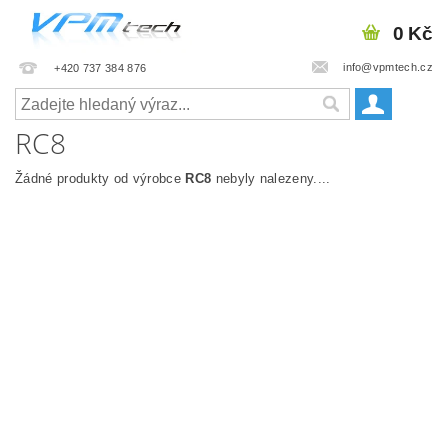
0 Kč
info@vpmtech.cz
+420 737 384 876
RC8
Žádné produkty od výrobce
RC8
nebyly nalezeny....