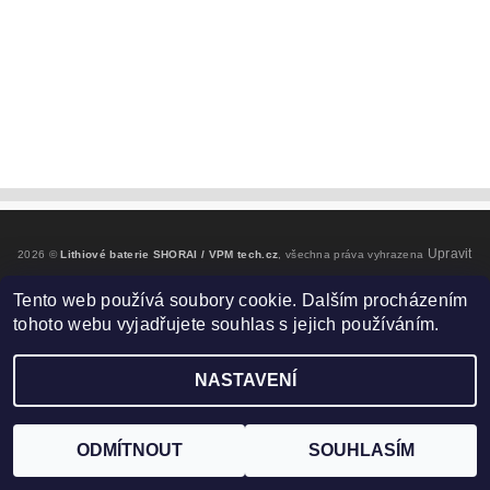
Upravit
2026 ©
Lithiové baterie SHORAI / VPM tech.cz
, všechna práva vyhrazena
nastavení cookies
Tento web používá soubory cookie. Dalším procházením
tohoto webu vyjadřujete souhlas s jejich používáním.
Vytvořil Shoptet
NASTAVENÍ
ODMÍTNOUT
SOUHLASÍM