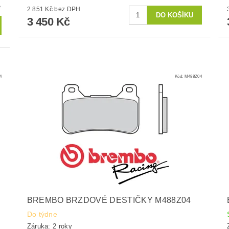
é
2 851 Kč bez DPH
3 450 Kč
4
Kód:
M488Z04
BREMBO BRZDOVÉ DESTIČKY M488Z04
Do týdne
Záruka: 2 roky