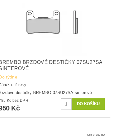
BREMBO BRZDOVÉ DESTIČKY 07SU27SA
SINTEROVÉ
Do týdne
Záruka: 2 roky
Brzdové destičky BREMBO 07SU27SA sinterové
785 Kč bez DPH
950 Kč
Kód:
07BB33SA