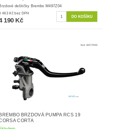
Brzdové deštičky Brembo M497Z04
3 463 Kč bez DPH
4 190 Kč
Kód:
110C74010
BREMBO BRZDOVÁ PUMPA RCS 19
CORSA CORTA
Skladem