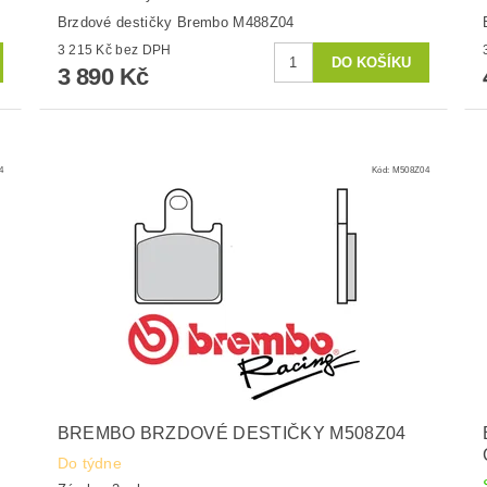
Brzdové destičky Brembo M488Z04
3 215 Kč bez DPH
3 890 Kč
4
Kód:
M508Z04
BREMBO BRZDOVÉ DESTIČKY M508Z04
Do týdne