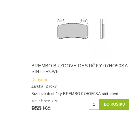
BREMBO BRZDOVÉ DESTIČKY 07HO50SA
SINTEROVÉ
Do týdne
Záruka: 2 roky
Brzdové destičky BREMBO 07HO50SA sinterové
789 Kč bez DPH
955 Kč