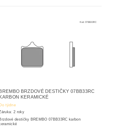
Kód:
07BB33RC
BREMBO BRZDOVÉ DESTIČKY 07BB33RC
KARBON KERAMICKÉ
Do týdne
Záruka: 2 roky
Brzdové destičky BREMBO 07BB33RC karbon
keramické