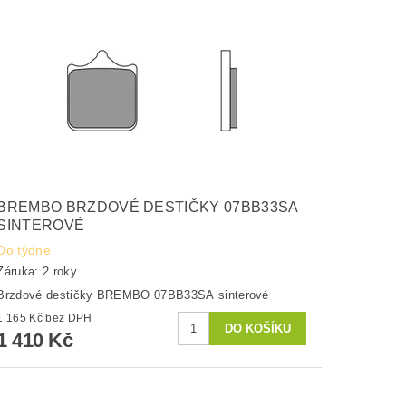
BREMBO BRZDOVÉ DESTIČKY 07BB33SA
SINTEROVÉ
Do týdne
Záruka: 2 roky
Brzdové destičky BREMBO 07BB33SA sinterové
1 165 Kč bez DPH
1 410 Kč