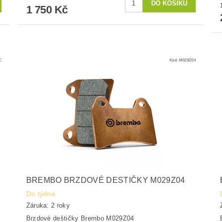
1 750 Kč
C
Kód:
M029Z04
BREMBO BRZDOVÉ DESTIČKY M029Z04
Do týdne
Záruka: 2 roky
Brzdové deštičky Brembo M029Z04