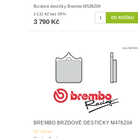
Brzdové destičky Brembo M538Z04
3 132 Kč bez DPH
3 790 Kč
Kód:
M478Z0
BREMBO BRZDOVÉ DESTIČKY M478Z04
Do týdne