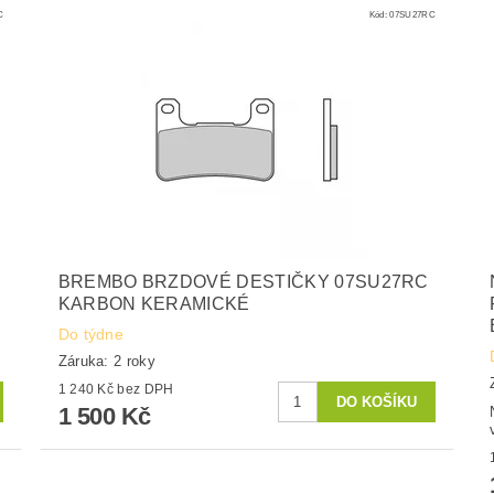
C
Kód:
07SU27RC
BREMBO BRZDOVÉ DESTIČKY 07SU27RC
KARBON KERAMICKÉ
Do týdne
Záruka: 2 roky
1 240 Kč bez DPH
1 500 Kč