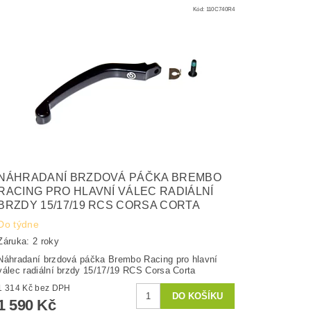
Kód:
110C740R4
NÁHRADANÍ BRZDOVÁ PÁČKA BREMBO
RACING PRO HLAVNÍ VÁLEC RADIÁLNÍ
BRZDY 15/17/19 RCS CORSA CORTA
Do týdne
Záruka: 2 roky
Náhradaní brzdová páčka Brembo Racing pro hlavní
válec radiální brzdy 15/17/19 RCS Corsa Corta
1 314 Kč bez DPH
1 590 Kč