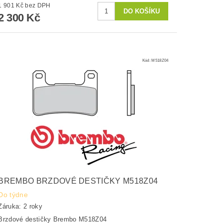
1 901 Kč bez DPH
2 300 Kč
Kód:
M518Z04
BREMBO BRZDOVÉ DESTIČKY M518Z04
Do týdne
Záruka: 2 roky
Brzdové destičky Brembo M518Z04