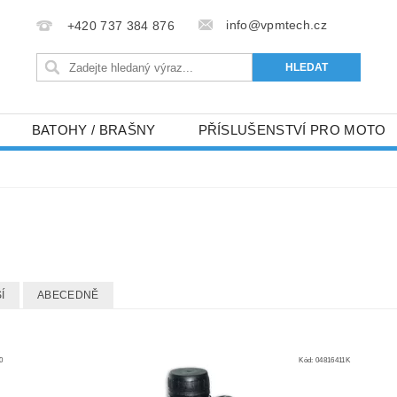
info@vpmtech.cz
+420 737 384 876
BATOHY / BRAŠNY
PŘÍSLUŠENSTVÍ PRO MOTO
Í
ABECEDNĚ
0
Kód:
04816411K