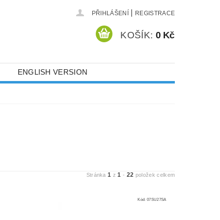
|
PŘIHLÁŠENÍ
REGISTRACE
KOŠÍK:
0 Kč
ENGLISH VERSION
1
1
22
Stránka
z
-
položek celkem
Kód:
07SU27SA