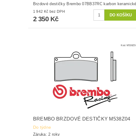
Brzdové destičky Brembo 07BB37RC karbon keramick
1 942 Kč bez DPH
2 350 Kč
Kód:
M538Z0
BREMBO BRZDOVÉ DESTIČKY M538Z04
Do týdne
Záruka: 2 roky