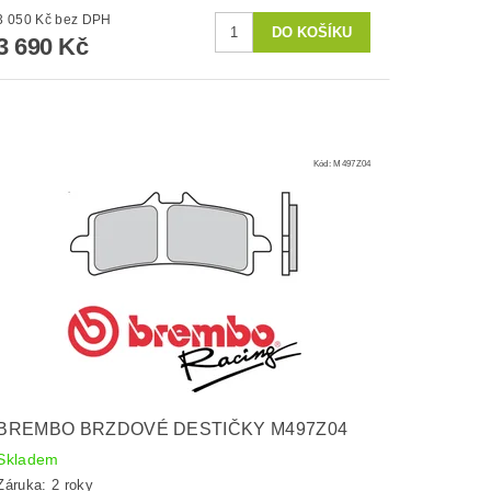
3 050 Kč bez DPH
3 690 Kč
Kód:
M497Z04
BREMBO BRZDOVÉ DESTIČKY M497Z04
Skladem
Záruka: 2 roky