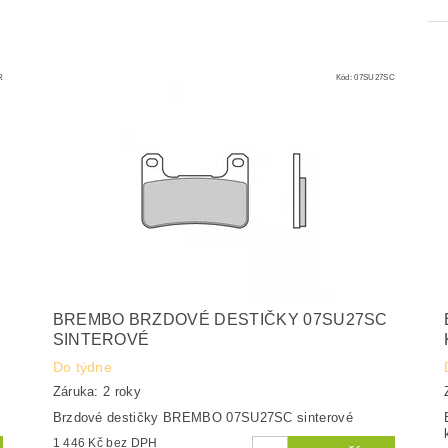
R
Kód:
07SU27SC
BREMBO BRZDOVÉ DESTIČKY 07SU27SC
SINTEROVÉ
Do týdne
Záruka: 2 roky
Brzdové destičky BREMBO 07SU27SC sinterové
1 446 Kč bez DPH